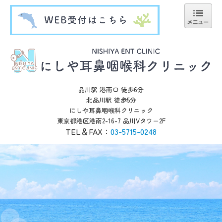
ホーム
診療案内
医師紹介
品川駅 港南口 徒歩6分
症状と疾患のQ＆A
北品川駅 徒歩5分
にしや耳鼻咽喉科クリニック
アクセス
東京都港区港南2-16-7 品川Vタワー2F
TEL＆FAX：
03-5715-0248
B-spot療法(EAT)