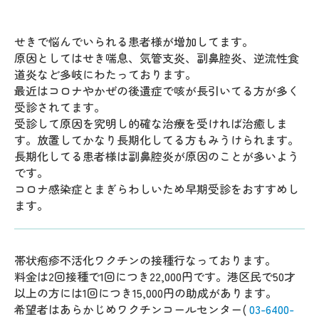
せきで悩んでいられる患者様が増加してます。
原因としてはせき喘息、気管支炎、副鼻腔炎、逆流性食
道炎など多岐にわたっております。
最近はコロナやかぜの後遺症で咳が長引いてる方が多く
受診されてます。
受診して原因を究明し的確な治療を受ければ治癒しま
す。放置してかなり長期化してる方もみうけられます。
長期化してる患者様は副鼻腔炎が原因のことが多いよう
です。
コロナ感染症とまぎらわしいため早期受診をおすすめし
ます。
帯状疱疹不活化ワクチンの接種行なっております。
料金は2回接種で1回につき22,000円です。港区民で50才
以上の方には1回につき15,000円の助成があります。
希望者はあらかじめワクチンコールセンター(
03-6400-