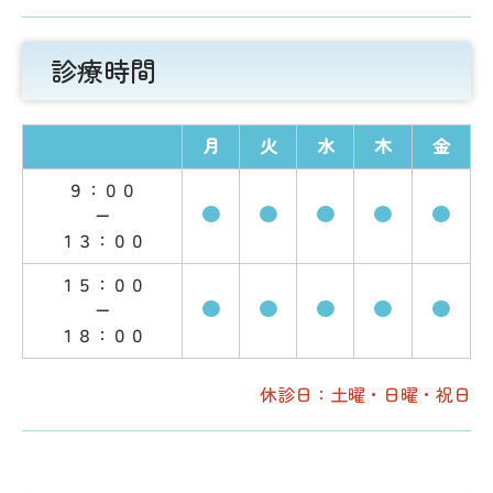
診療時間
月
火
水
木
金
９：００
●
●
●
●
●
ー
１３：００
１５：００
●
●
●
●
●
ー
１８：００
休診日：土曜・日曜・祝日